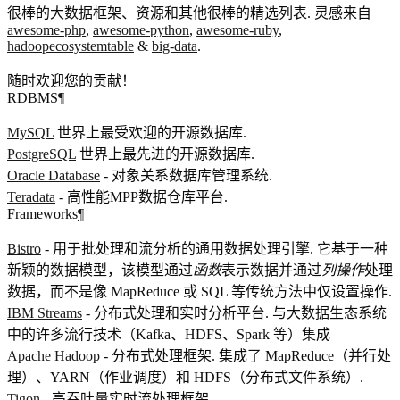
很棒的大数据框架、资源和其他很棒的精选列表. 灵感来自
awesome-php
,
awesome-python
,
awesome-ruby
,
hadoopecosystemtable
&
big-data
.
随时欢迎您的贡献！
RDBMS
¶
MySQL
世界上最受欢迎的开源数据库.
PostgreSQL
世界上最先进的开源数据库.
Oracle Database
- 对象关系数据库管理系统.
Teradata
- 高性能MPP数据仓库平台.
Frameworks
¶
Bistro
- 用于批处理和流分析的通用数据处理引擎. 它基于一种
新颖的数据模型，该模型通过
函数
表示数据并通过
列操作
处理
数据，而不是像 MapReduce 或 SQL 等传统方法中仅设置操作.
IBM Streams
- 分布式处理和实时分析平台. 与大数据生态系统
中的许多流行技术（Kafka、HDFS、Spark 等）集成
Apache Hadoop
- 分布式处理框架. 集成了 MapReduce（并行处
理）、YARN（作业调度）和 HDFS（分布式文件系统）.
Tigon
- 高吞吐量实时流处理框架.