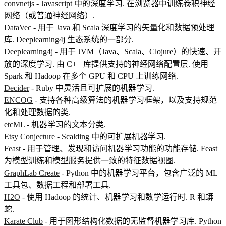
convnetjs
- Javascript 中的深度学习. 在浏览器中训练卷积神经
网络（或普通神经网络）.
DataVec
- 用于 Java 和 Scala 深度学习的矢量化和数据预处理
库. Deeplearning4j 生态系统的一部分.
Deeplearning4j
- 用于 JVM（Java、Scala、Clojure）的快速、开
放的深度学习. 由 C++ 库提供支持的神经网络配置层. 使用
Spark 和 Hadoop 在多个 GPU 和 CPU 上训练网络.
Decider
- Ruby 中灵活且可扩展的机器学习.
ENCOG
- 支持各种高级算法的机器学习框架，以及支持规范
化和处理数据的类.
etcML
- 机器学习的文本分类.
Etsy Conjecture
- Scalding 中的可扩展机器学习.
Feast
- 用于管理、发现和访问机器学习功能的功能存储. Feast
为模型训练和模型服务提供一致的特征数据视图.
GraphLab Create
- Python 中的机器学习平台，包含广泛的 ML
工具包、数据工程和部署工具.
H2O
- 使用 Hadoop 的统计、机器学习和数学运行时. R 和蟒
蛇.
Karate Club
- 用于图形结构化数据的无监督机器学习库. Python