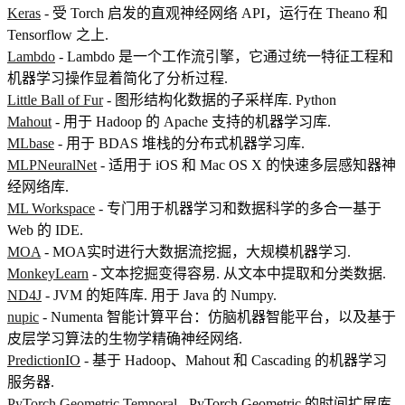
Keras
- 受 Torch 启发的直观神经网络 API，运行在 Theano 和
Tensorflow 之上.
Lambdo
- Lambdo 是一个工作流引擎，它通过统一特征工程和
机器学习操作显着简化了分析过程.
Little Ball of Fur
- 图形结构化数据的子采样库. Python
Mahout
- 用于 Hadoop 的 Apache 支持的机器学习库.
MLbase
- 用于 BDAS 堆栈的分布式机器学习库.
MLPNeuralNet
- 适用于 iOS 和 Mac OS X 的快速多层感知器神
经网络库.
ML Workspace
- 专门用于机器学习和数据科学的多合一基于
Web 的 IDE.
MOA
- MOA实时进行大数据流挖掘，大规模机器学习.
MonkeyLearn
- 文本挖掘变得容易. 从文本中提取和分类数据.
ND4J
- JVM 的矩阵库. 用于 Java 的 Numpy.
nupic
- Numenta 智能计算平台：仿脑机器智能平台，以及基于
皮层学习算法的生物学精确神经网络.
PredictionIO
- 基于 Hadoop、Mahout 和 Cascading 的机器学习
服务器.
PyTorch Geometric Temporal
- PyTorch Geometric 的时间扩展库.