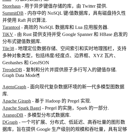
Storehaus
- 用于异步键值存储的库，由 Twitter 提供.
SummitDB
- 内存中的 NoSQL 键/值数据库，具有磁盘持久性
并使用 Raft 共识算法.
Tarantool
- 高效的 NoSQL 数据库和 Lua 应用服务器.
TiKV
- 由 Rust 提供支持并受 Google Spanner 和 HBase 启发的
分布式键值数据库.
Tile38
- 地理定位数据存储、空间索引和实时地理围栏，支持
多种对象类型，包括纬度/经度点、边界框、XYZ 瓦片、
Geohashes 和 GeoJSON
TreodeDB
- 复制和分片并提供原子多行写入的键值存储.
Graph Data Model
¶
AgensGraph
- 面向现代复杂数据环境的新一代多模型图数据
库.
Apache Giraph
- 基于 Hadoop 的 Pregel 实现.
Apache Spark Bagel
- Pregel 的实施，Spark 的一部分.
ArangoDB
- 多模型分布式数据库.
DGraph
- 一个可扩展、分布式、低延迟、高吞吐量的图形数
据库，旨在提供 Google 生产级别的规模和吞吐量，具有足够