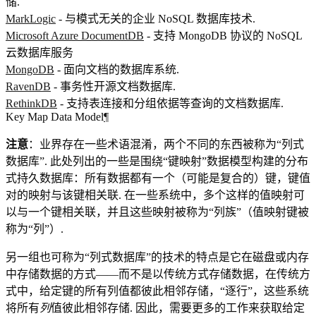
储.
MarkLogic
- 与模式无关的企业 NoSQL 数据库技术.
Microsoft Azure DocumentDB
- 支持 MongoDB 协议的 NoSQL
云数据库服务
MongoDB
- 面向文档的数据库系统.
RavenDB
- 事务性开源文档数据库.
RethinkDB
- 支持表连接和分组依据等查询的文档数据库.
Key Map Data Model
¶
注意
：业界存在一些术语混淆，两个不同的东西被称为“列式
数据库”. 此处列出的一些是围绕“键映射”数据模型构建的分布
式持久数据库：所有数据都有一个（可能是复合的）键，键值
对的映射与该键相关联. 在一些系统中，多个这样的值映射可
以与一个键相关联，并且这些映射被称为“列族”（值映射键被
称为“列”）.
另一组也可称为“列式数据库”的技术的特点是它在磁盘或内存
中存储数据的方式——而不是以传统方式存储数据，在传统方
式中，给定键的所有列值都彼此相邻存储，“逐行”，这些系统
将所有
列
值彼此相邻存储. 因此，需要更多的工作来获取给定