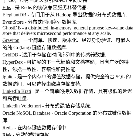
于 Go，具有自定义索引和地理空间支持.
Edis
- 是 Redis 的协议兼容服务器替代品.
ElephantDB
- 专门用于从 Hadoop 导出数据的分布式数据库.
EventStore
- 分布式时间序列数据库.
GhostDB
- a distributed, in-memory, general purpose key-value data
store that delivers microsecond performance at any scale.
Graviton
- 一个简单、快速、版本化、经过身份验证、可嵌入
的纯 Go(lang) 键值存储数据库.
GridDB
- 适用于存储在时间序列中的传感器数据.
HyperDex
- 可扩展的下一代键值和文档存储，具有广泛的特
性，包括一致性、容错性和高性能.
Ignite
- 是一个内存中的键值数据存储，提供完全符合 SQL 的
数据访问，可以选择由磁盘存储支持.
LinkedIn Krati
- 是一个简单的持久数据存储，具有极低的延迟
和高吞吐量.
Linkedin Voldemort
- 分布式键/值存储系统.
Oracle NoSQL Database
- Oracle Corporation 的分布式键值数据
库.
Redis
- 在内存键值数据存储中.
Riak
- 分散的数据存储.