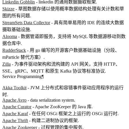
Linkedin Gobblin
- linkedin 的通用数据摄取框架.
Skizze
- 草图数据存储以使用概率数据结构处理有关计数和草
图的所有问题.
StreamSets Data Collector
- 具有简单易用的 IDE 的连续大数据
摄取基础设施.
Alooma
- 数据管道即服务，支持将 MySQL 等数据源移动到数
据仓库中.
RudderStack
- 用 go 编写的开源客户数据基础设施（分段、
mParticle 替代方案）.
Zilla
- 为事件驱动架构和流构建的 API 网关，支持 HTTP、
SSE、gRPC、MQTT 和原生 Kafka 协议等标准协议.
Service Programming
¶
Akka Toolkit
- JVM 上分布式和容错事件驱动应用程序的运行
时.
Apache Avro
- data serialization system.
Apache Curator
- Apache ZooKeeper 的 Java 库.
Apache Karaf
- 在任何 OSGi 框架之上运行的 OSGi 运行时.
Apache Thrift
- 构建二进制协议的框架.
Apache Zookeeper
- 过程管理的集中服务.