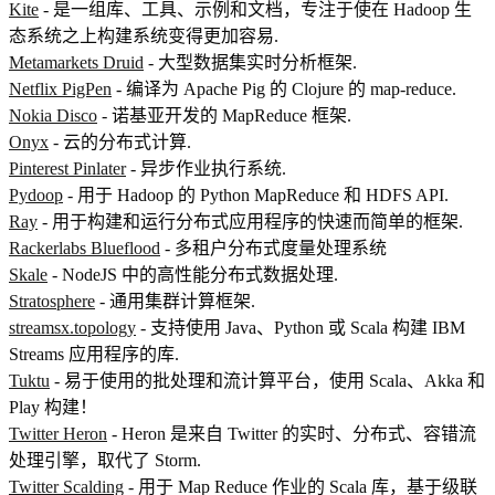
Kite
- 是一组库、工具、示例和文档，专注于使在 Hadoop 生
态系统之上构建系统变得更加容易.
Metamarkets Druid
- 大型数据集实时分析框架.
Netflix PigPen
- 编译为 Apache Pig 的 Clojure 的 map-reduce.
Nokia Disco
- 诺基亚开发的 MapReduce 框架.
Onyx
- 云的分布式计算.
Pinterest Pinlater
- 异步作业执行系统.
Pydoop
- 用于 Hadoop 的 Python MapReduce 和 HDFS API.
Ray
- 用于构建和运行分布式应用程序的快速而简单的框架.
Rackerlabs Blueflood
- 多租户分布式度量处理系统
Skale
- NodeJS 中的高性能分布式数据处理.
Stratosphere
- 通用集群计算框架.
streamsx.topology
- 支持使用 Java、Python 或 Scala 构建 IBM
Streams 应用程序的库.
Tuktu
- 易于使用的批处理和流计算平台，使用 Scala、Akka 和
Play 构建！
Twitter Heron
- Heron 是来自 Twitter 的实时、分布式、容错流
处理引擎，取代了 Storm.
Twitter Scalding
- 用于 Map Reduce 作业的 Scala 库，基于级联