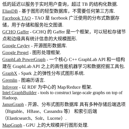
低的延迟以服务于实时用户查询，超过 TB 的结构化数据.
EliasDB
- 基于图形的轻型数据库，不需要任何第三方库.
Facebook TAO
- TAO 是 facebook 广泛使用的分布式数据存
储，用于存储和服务社交图谱.
GCHQ Gaffer
- GCHQ 的 Gaffer 是一个框架，可以轻松存储节
点和边缘具有统计信息的大规模图形.
Google Cayley
- 开源图形数据库.
Google Pregel
- 图形处理框架.
GraphLab PowerGraph
- 一个核心 C++ GraphLab API 和一组构
建在 GraphLab API 之上的高性能机器学习和数据挖掘工具包.
GraphX
- Spark 上的弹性分布式图形系统.
Gremlin
- 图遍历语言.
Infovore
- 以 RDF 为中心的 Map/Reduce 框架.
Intel GraphBuilder
- tools to construct large-scale graphs on top of
Hadoop.
JanusGraph
- 开源、分布式图形数据库 具有多种存储后端选项
（Bigtable、HBase、Cassandra 等） 和索引后端
（Elasticsearch、Solr、Lucene）.
MapGraph
- GPU 上的大规模并行图形处理.